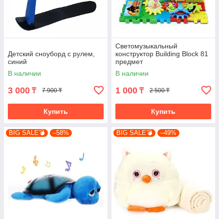
Светомузыкальный
Детский сноуборд с рулем,
конструктор Building Block 81
синий
предмет
В наличии
В наличии
3 000
1 000
₸
₸
7 900 ₸
2 500 ₸
Купить
Купить
BIG SALE💣
–58%
BIG SALE💣
–49%