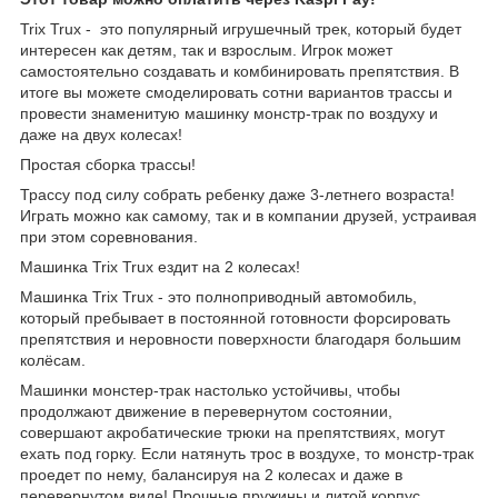
Trix Trux - это популярный игрушечный трек, который будет
интересен как детям, так и взрослым. Игрок может
самостоятельно создавать и комбинировать препятствия. В
итоге вы можете смоделировать сотни вариантов трассы и
провести знаменитую машинку монстр-трак по воздуху и
даже на двух колесах!
Простая сборка трассы!
Трассу под силу собрать ребенку даже 3-летнего возраста!
Играть можно как самому, так и в компании друзей, устраивая
при этом соревнования.
Машинка Trix Trux ездит на 2 колесах!
Машинка Trix Trux - это полноприводный автомобиль,
который пребывает в постоянной готовности форсировать
препятствия и неровности поверхности благодаря большим
колёсам.
Машинки монстер-трак настолько устойчивы, чтобы
продолжают движение в перевернутом состоянии,
совершают акробатические трюки на препятствиях, могут
ехать под горку. Если натянуть трос в воздухе, то монстр-трак
проедет по нему, балансируя на 2 колесах и даже в
перевернутом виде! Прочные пружины и литой корпус