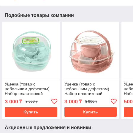
Подобные товары компании
Уценка (товар с
Уценка (товар с
Уцен
небольшим дефектом)
небольшим дефектом)
неб
Набор пластиковой
Набор пластиковой
Набо
посуды для пикника 48
посуды для пикника 48
бор
3 000
3 000
500
₸
₸
8 900 ₸
8 900 ₸
предметов (4258/2)
предметов (4258-2/2)
Купить
Купить
Акционные предложения и новинки