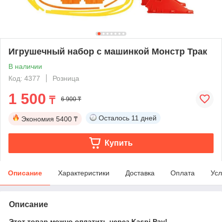
Игрушечный набор с машинкой Монстр Трак
В наличии
Код: 4377
Розница
1 500
₸
6 900 ₸
Осталось
11 дней
Экономия
5400 ₸
Купить
Описание
Характеристики
Доставка
Оплата
Усл
Описание
Этот товар можно оплатить через Kaspi Pay!