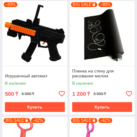
–93%
BIG SALE💣
–80%
Пленка на стену для
Игрушечный автомат
рисования мелом
В наличии
В наличии
500
1 200
₸
₸
6 900 ₸
5 900 ₸
Купить
Купить
BIG SALE💣
–62%
BIG SALE💣
–62%