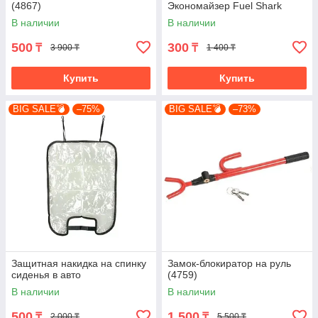
(4867)
Экономайзер Fuel Shark
В наличии
В наличии
500
300
₸
₸
3 900 ₸
1 400 ₸
Купить
Купить
BIG SALE💣
–75%
BIG SALE💣
–73%
Защитная накидка на спинку
Замок-блокиратор на руль
сиденья в авто
(4759)
В наличии
В наличии
500
1 500
₸
₸
2 000 ₸
5 500 ₸