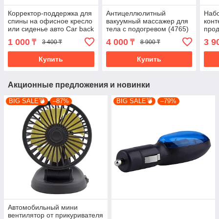
Корректор-поддержка для
Антицеллюлитный
Наб
спины на офисное кресло
вакуумный массажер для
конт
или сиденье авто Car back
тела с подогревом (4765)
прод
support
1 000
4 000
3 9
₸
₸
3 400 ₸
8 900 ₸
Купить
Купить
Акционные предложения и новинки
BIG SALE💣
–87%
BIG SALE💣
–79%
Автомобильный мини
вентилятор от прикуривателя