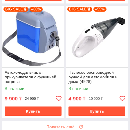
BIG SALE💣
–60%
BIG SALE💣
–55%
Автохолодильник от
Пылесос беспроводной
прикуривателя с функцией
ручной для автомобиля и
нагрева
дома (4928)
В наличии
В наличии
9 900
4 900
₸
₸
24 900 ₸
10 900 ₸
Купить
Купить
Показать ещё