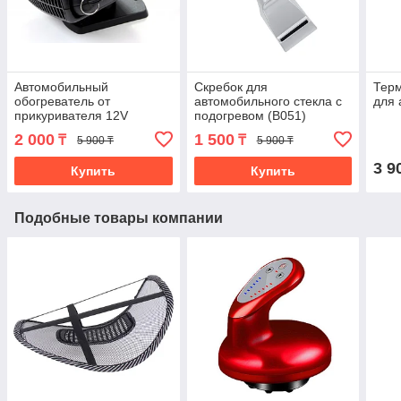
Автомобильный
Скребок для
Терм
обогреватель от
автомобильного стекла с
для 
прикуривателя 12V
подогревом (B051)
2 000
1 500
₸
₸
5 900 ₸
5 900 ₸
3 9
Купить
Купить
Подобные товары компании