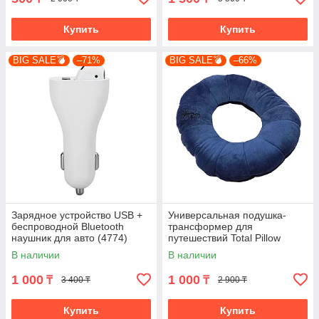
Купить
Купить
BIG SALE💣
–71%
BIG SALE💣
–66%
Зарядное устройство USB +
Универсальная подушка-
беспроводной Bluetooth
трансформер для
наушник для авто (4774)
путешествий Total Pillow
В наличии
В наличии
1 000
1 000
₸
₸
3 400 ₸
2 900 ₸
Купить
Купить