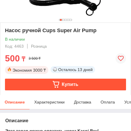
Насос ручной Cups Super Air Pump
В наличии
Код: 4463
Розница
500
₸
3 500 ₸
Осталось
13 дней
Экономия
3000 ₸
Купить
Описание
Характеристики
Доставка
Оплата
Усл
Описание
Этот товар можно оплатить через Kaspi Pay!