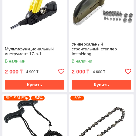
Универсальный
Мультифункциональный
строительный степлер
инструмент 17-в-1
InstaHang
В наличии
В наличии
2 000
2 000
₸
₸
4 900 ₸
4 600 ₸
Купить
Купить
BIG SALE💣
–54%
–50%