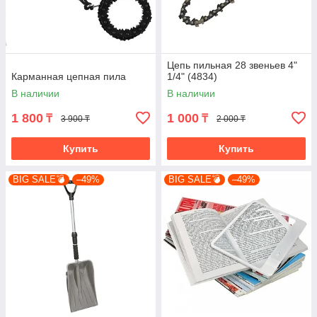
Цепь пильная 28 звеньев 4"
Карманная цепная пила
1/4" (4834)
В наличии
В наличии
1 800
1 000
₸
₸
3 900 ₸
2 000 ₸
Купить
Купить
BIG SALE💣
–49%
BIG SALE💣
–49%