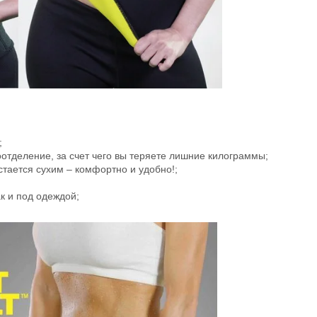
;
оотделение, за счет чего вы теряете лишние килограммы;
стается сухим – комфортно и удобно!;
к и под одеждой;