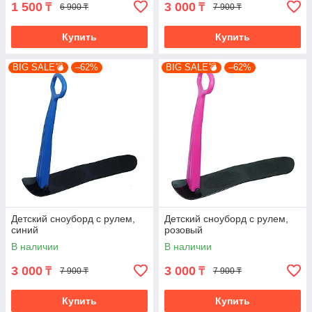
1 500
3 000
₸
₸
6 900 ₸
7 900 ₸
Купить
Купить
BIG SALE💣
–62%
BIG SALE💣
–62%
Детский сноуборд с рулем,
Детский сноуборд с рулем,
синий
розовый
В наличии
В наличии
3 000
3 000
₸
₸
7 900 ₸
7 900 ₸
Купить
Купить