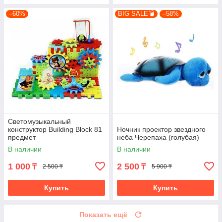
–60%
BIG SALE💣
–58%
Светомузыкальный
конструктор Building Block 81
Ночник проектор звездного
предмет
неба Черепаха (голубая)
В наличии
В наличии
1 000
2 500
₸
₸
2 500 ₸
5 900 ₸
Купить
Купить
Показать ещё