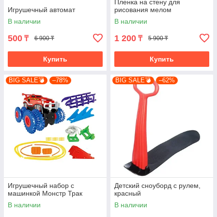
Пленка на стену для
Игрушечный автомат
рисования мелом
В наличии
В наличии
500
1 200
₸
₸
6 900 ₸
5 900 ₸
Купить
Купить
BIG SALE💣
–78%
BIG SALE💣
–62%
Игрушечный набор с
Детский сноуборд с рулем,
машинкой Монстр Трак
красный
В наличии
В наличии