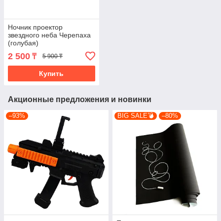
Ночник проектор
звездного неба Черепаха
(голубая)
2 500
₸
5 900 ₸
Купить
Акционные предложения и новинки
–93%
BIG SALE💣
–80%