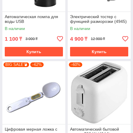
Автоматическая помпа для
Электрический тостер с
воды USB
функцией разморозки (4945)
В наличии
В наличии
1 100
4 900
₸
₸
3 000 ₸
12 900 ₸
Купить
Купить
BIG SALE💣
–62%
–60%
Цифровая мерная ложка с
Автоматический бытовой