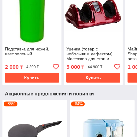
Подставка для ножей,
Уценка (товар с
Майк
цвет зеленый
небольшим дефектом)
Shap
Массажер для стоп и
роз
лодыжек «Блаженство»
2 000
5 000
1 0
₸
₸
4 300 ₸
44 900 ₸
красный (11018/2)
Купить
Купить
Акционные предложения и новинки
–85%
–84%