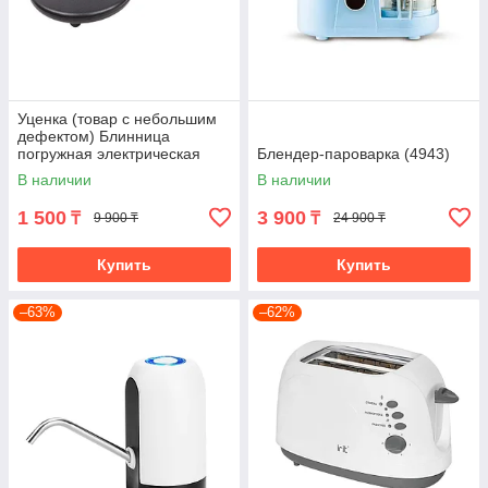
Уценка (товар с небольшим
дефектом) Блинница
погружная электрическая
Блендер-пароварка (4943)
(D703/1)
В наличии
В наличии
1 500
3 900
₸
₸
9 900 ₸
24 900 ₸
Купить
Купить
–63%
–62%