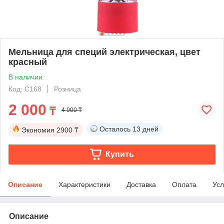
Мельница для специй электрическая, цвет
красный
В наличии
Код: C168
Розница
2 000
₸
4 900 ₸
Осталось
13 дней
Экономия
2900 ₸
Купить
Описание
Характеристики
Доставка
Оплата
Усл
Описание