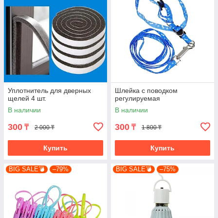
Уплотнитель для дверных
Шлейка с поводком
щелей 4 шт.
регулируемая
В наличии
В наличии
300
300
₸
₸
2 000 ₸
1 800 ₸
Купить
Купить
BIG SALE💣
–79%
BIG SALE💣
–75%