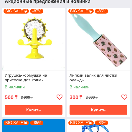
Акционные предложения и новинки
BIG SALE💣
–87%
BIG SALE💣
–85%
Игрушка-кормушка на
Липкий валик для чистки
присоске для кошек
одежды
В наличии
В наличии
500
300
₸
₸
3 900 ₸
2 000 ₸
Купить
Купить
BIG SALE💣
–85%
BIG SALE💣
–83%