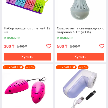
Набор прищепок с петлей 12
Смарт-лампа светодиодная с
шт
патроном 5 Вт (4934)
В наличии
В наличии
300
500
₸
₸
1 400 ₸
2 000 ₸
Купить
Купить
BIG SALE💣
–66%
BIG SALE💣
–66%