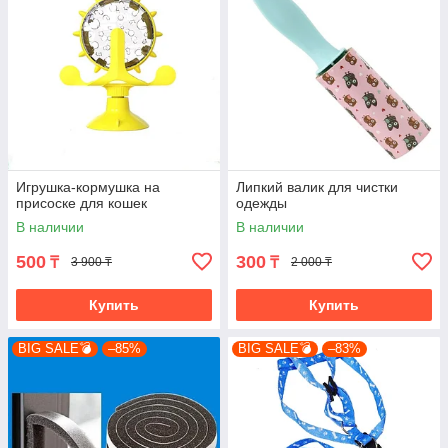
Игрушка-кормушка на
Липкий валик для чистки
присоске для кошек
одежды
В наличии
В наличии
500
300
₸
₸
3 900 ₸
2 000 ₸
Купить
Купить
BIG SALE💣
–85%
BIG SALE💣
–83%