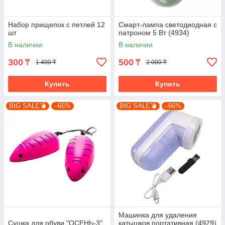
Набор прищепок с петлей 12
Смарт-лампа светодиодная с
шт
патроном 5 Вт (4934)
В наличии
В наличии
300
500
₸
₸
1 400 ₸
2 000 ₸
Купить
Купить
BIG SALE💣
–66%
BIG SALE💣
–66%
Машинка для удаления
Сушка для обуви "ОСЕНЬ-3"
катышков портативная (4929)