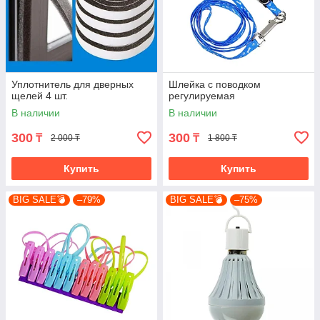
Уплотнитель для дверных
Шлейка с поводком
щелей 4 шт.
регулируемая
В наличии
В наличии
300
300
₸
₸
2 000 ₸
1 800 ₸
Купить
Купить
BIG SALE💣
–79%
BIG SALE💣
–75%