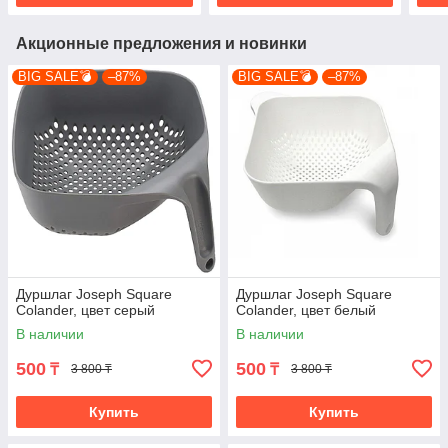
Акционные предложения и новинки
BIG SALE💣
–87%
BIG SALE💣
–87%
Дуршлаг Joseph Square
Дуршлаг Joseph Square
Colander, цвет серый
Colander, цвет белый
В наличии
В наличии
500
500
₸
₸
3 800 ₸
3 800 ₸
Купить
Купить