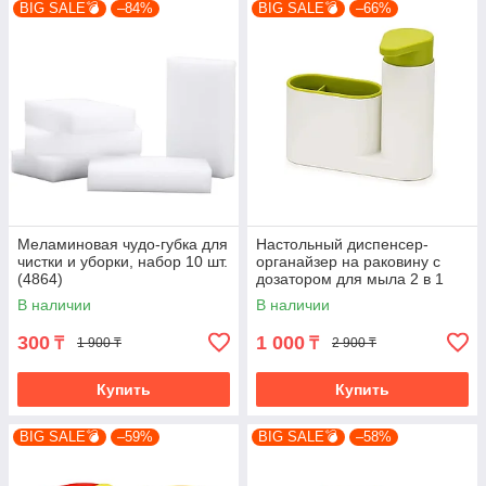
BIG SALE💣
–84%
BIG SALE💣
–66%
Меламиновая чудо-губка для
Настольный диспенсер-
чистки и уборки, набор 10 шт.
органайзер на раковину с
(4864)
дозатором для мыла 2 в 1
(4846)
В наличии
В наличии
300
1 000
₸
₸
1 900 ₸
2 900 ₸
Купить
Купить
BIG SALE💣
–59%
BIG SALE💣
–58%