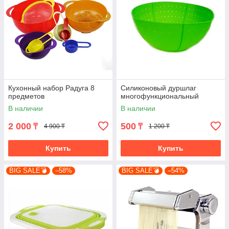
Кухонный набор Радуга 8
Силиконовый дуршлаг
предметов
многофункциональный
В наличии
В наличии
2 000
500
₸
₸
4 900 ₸
1 200 ₸
Купить
Купить
BIG SALE💣
–58%
BIG SALE💣
–54%