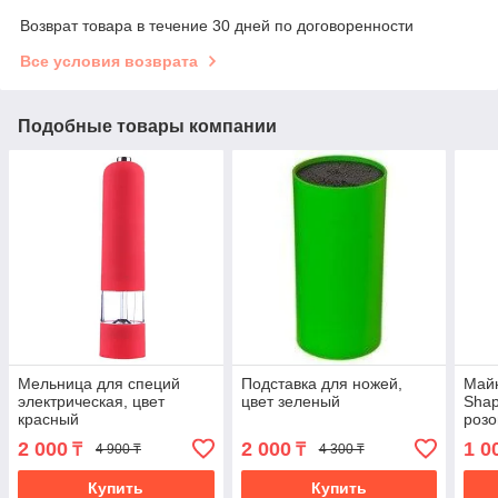
Возврат товара в течение 30 дней по договоренности
Все условия возврата
Подобные товары компании
Мельница для специй
Подставка для ножей,
Майк
электрическая, цвет
цвет зеленый
Shap
красный
роз
2 000
2 000
1 0
₸
₸
4 900 ₸
4 300 ₸
Купить
Купить