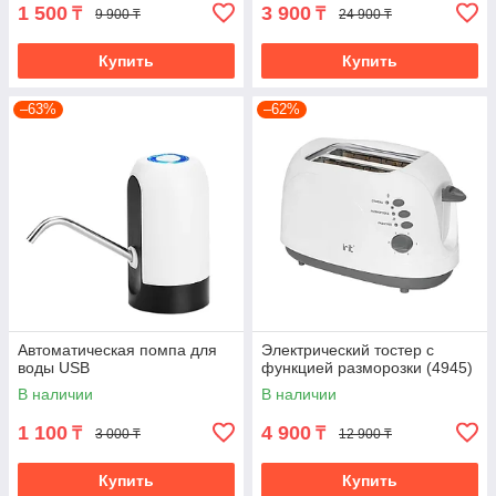
1 500
3 900
₸
₸
9 900 ₸
24 900 ₸
Купить
Купить
–63%
–62%
Автоматическая помпа для
Электрический тостер с
воды USB
функцией разморозки (4945)
В наличии
В наличии
1 100
4 900
₸
₸
3 000 ₸
12 900 ₸
Купить
Купить