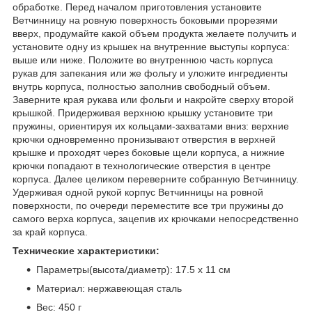
обработке. Перед началом приготовления установите
Ветчинницу на ровную поверхность боковыми прорезями
вверх, продумайте какой объем продукта желаете получить и
установите одну из крышек на внутренние выступы корпуса:
выше или ниже. Положите во внутреннюю часть корпуса
рукав для запекания или же фольгу и уложите ингредиенты
внутрь корпуса, полностью заполнив свободный объем.
Заверните края рукава или фольги и накройте сверху второй
крышкой. Придерживая верхнюю крышку установите три
пружины, ориентируя их кольцами-захватами вниз: верхние
крючки одновременно пронизывают отверстия в верхней
крышке и проходят через боковые щели корпуса, а нижние
крючки попадают в технологические отверстия в центре
корпуса. Далее целиком переверните собранную Ветчинницу.
Удерживая одной рукой корпус Ветчинницы на ровной
поверхности, по очереди переместите все три пружины до
самого верха корпуса, зацепив их крючками непосредственно
за край корпуса.
Технические характеристики:
Параметры(высота/диаметр): 17.5 х 11 см
Материал: нержавеющая сталь
Вес: 450 г