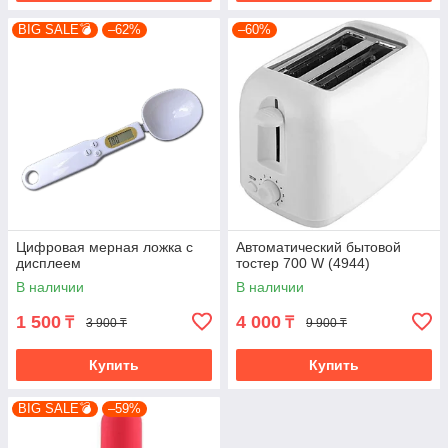
BIG SALE💣
–62%
–60%
Цифровая мерная ложка с
Автоматический бытовой
дисплеем
тостер 700 W (4944)
В наличии
В наличии
1 500
4 000
₸
₸
3 900 ₸
9 900 ₸
Купить
Купить
BIG SALE💣
–59%