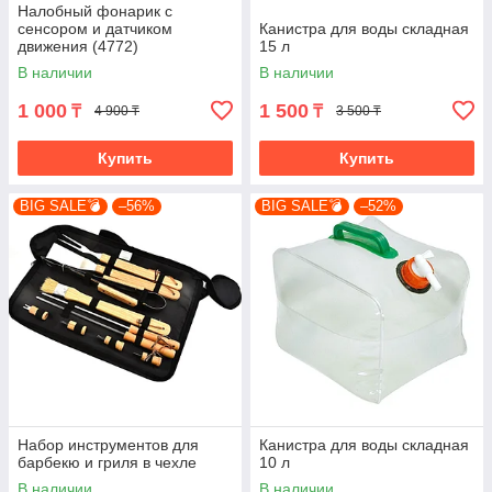
Налобный фонарик с
сенсором и датчиком
Канистра для воды складная
движения (4772)
15 л
В наличии
В наличии
1 000
1 500
₸
₸
4 900 ₸
3 500 ₸
Купить
Купить
BIG SALE💣
–56%
BIG SALE💣
–52%
Набор инструментов для
Канистра для воды складная
барбекю и гриля в чехле
10 л
В наличии
В наличии