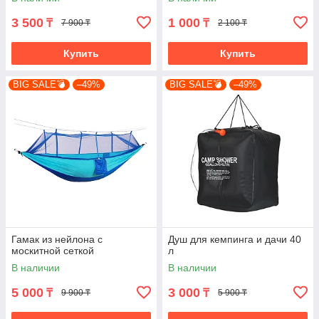
3 500
1 000
₸
₸
7 900 ₸
2 100 ₸
Купить
Купить
BIG SALE💣
–49%
BIG SALE💣
–49%
Гамак из нейлона с
Душ для кемпинга и дачи 40
москитной сеткой
л
В наличии
В наличии
5 000
3 000
₸
₸
9 900 ₸
5 900 ₸