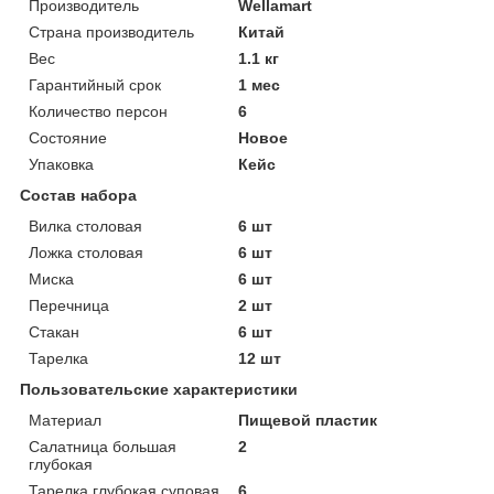
Производитель
Wellamart
Страна производитель
Китай
Вес
1.1 кг
Гарантийный срок
1 мес
Количество персон
6
Состояние
Новое
Упаковка
Кейс
Состав набора
Вилка столовая
6 шт
Ложка столовая
6 шт
Миска
6 шт
Перечница
2 шт
Стакан
6 шт
Тарелка
12 шт
Пользовательские характеристики
Материал
Пищевой пластик
Салатница большая
2
глубокая
Тарелка глубокая суповая
6