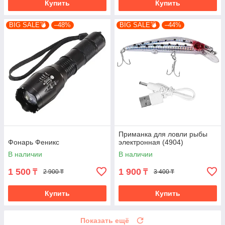
Купить
Купить
BIG SALE💣
–48%
BIG SALE💣
–44%
Приманка для ловли рыбы
Фонарь Феникс
электронная (4904)
В наличии
В наличии
1 500
1 900
₸
₸
2 900 ₸
3 400 ₸
Купить
Купить
Показать ещё