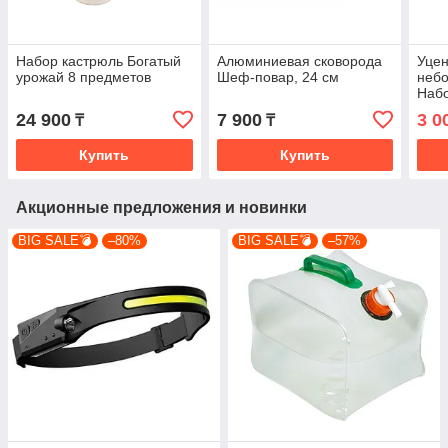
Набор кастрюль Богатый
Алюминиевая сковорода
Уцен
урожай 8 предметов
Шеф-повар, 24 см
неб
Набо
посу
24 900
7 900
3 0
₸
₸
пред
Купить
Купить
Акционные предложения и новинки
BIG SALE💣
–80%
BIG SALE💣
–57%