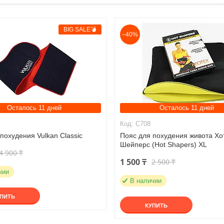
BIG SALE💣
–40%
Осталось 11 дней
Осталось 11 дней
C708
похудения Vulkan Classic
Пояс для похудения живота Хо
Шейперс (Hot Shapers) XL
4 900 ₸
1 500 ₸
2 500 ₸
чии
В наличии
УПИТЬ
КУПИТЬ