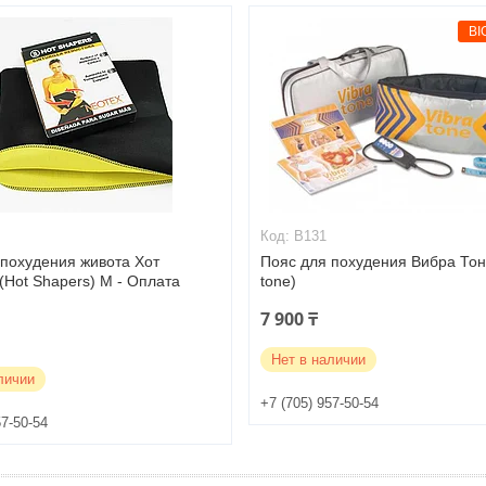
BI
B131
 похудения живота Хот
Пояс для похудения Вибра Тон 
(Hot Shapers) M - Оплата
tone)
7 900 ₸
Нет в наличии
личии
+7 (705) 957-50-54
57-50-54