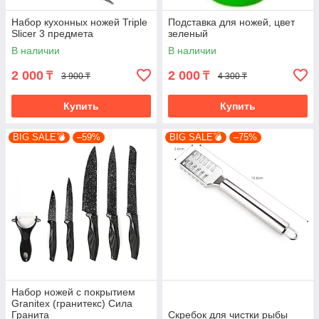
Набор кухонных ножей Triple
Подставка для ножей, цвет
Slicer 3 предмета
зеленый
В наличии
В наличии
2 000
2 000
₸
₸
3 900 ₸
4 300 ₸
Купить
Купить
BIG SALE💣
–59%
BIG SALE💣
–75%
Набор ножей с покрытием
Granitex (гранитекс) Сила
Гранита
Скребок для чистки рыбы