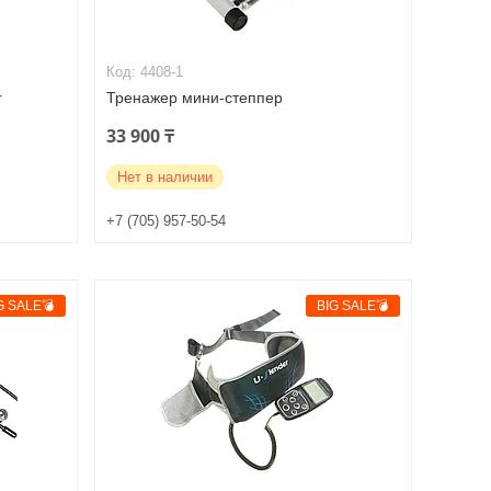
4408-1
r
Тренажер мини-степпер
33 900 ₸
Нет в наличии
+7 (705) 957-50-54
G SALE💣
BIG SALE💣