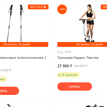
BIG SALE💣
BI
–49%
Осталось 29 дней
Осталось 12 дней
4530
ккинговые телескопические 2
Тренажер Кардио Твистер
27 900 ₸
54 900 ₸
6 900 ₸
В наличии
чии
КУПИТЬ
УПИТЬ