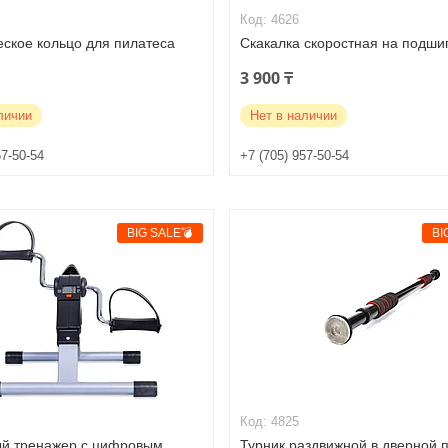
4626
еское кольцо для пилатеса
Скакалка скоростная на подши
3 900 ₸
личии
Нет в наличии
57-50-54
+7 (705) 957-50-54
BIG SALE💣
BI
4825
й тренажер с цифровым
Турник раздвижной в дверной 