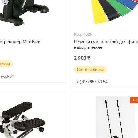
4326
отренажер Mini Bike
Резинки (мини-петли) для фитн
набор в чехле
2 900 ₸
личии
Нет в наличии
57-50-54
+7 (705) 957-50-54
BI