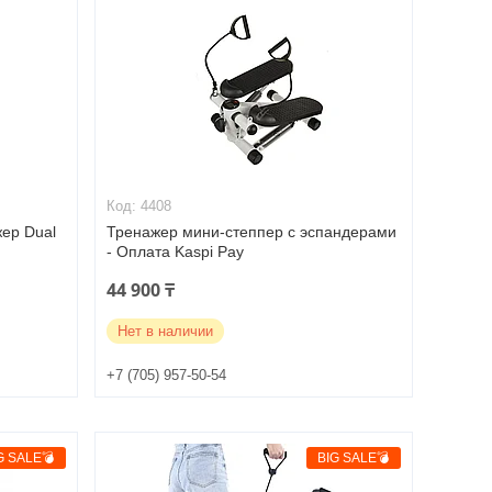
4408
ер Dual
Тренажер мини-степпер с эспандерами
- Оплата Kaspi Pay
44 900 ₸
Нет в наличии
+7 (705) 957-50-54
G SALE💣
BIG SALE💣