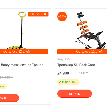
BIG SALE💣
–38%
Осталось 12 дней
Осталось 12 дней
4153
 Booty maxx Фитнес Тренер
Тренажер Six Pack Care
24 900 ₸
39 900 ₸
14 900 ₸
В наличии
чии
КУПИТЬ
УПИТЬ