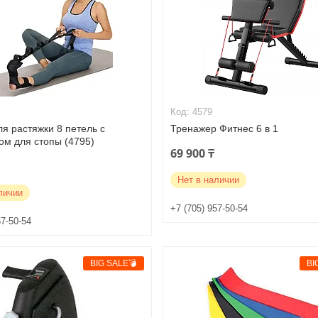
4579
я растяжки 8 петель с
Тренажер Фитнес 6 в 1
ом для стопы (4795)
69 900 ₸
Нет в наличии
личии
+7 (705) 957-50-54
57-50-54
BIG SALE💣
BI