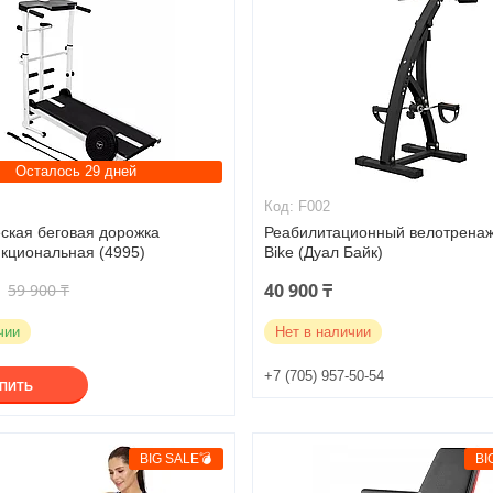
Осталось 29 дней
F002
ская беговая дорожка
Реабилитационный велотренаж
кциональная (4995)
Bike (Дуал Байк)
40 900 ₸
59 900 ₸
чии
Нет в наличии
+7 (705) 957-50-54
УПИТЬ
BIG SALE💣
BI