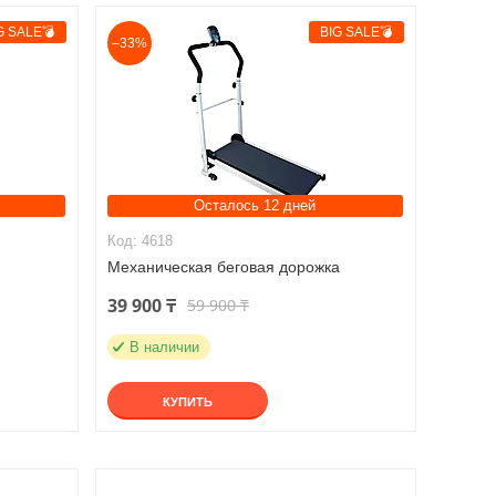
G SALE💣
BIG SALE💣
–33%
Осталось 12 дней
4618
Механическая беговая дорожка
39 900 ₸
59 900 ₸
В наличии
КУПИТЬ