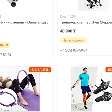
1
4528
 мини-степпер - Оплата Kaspi
Тренажер степпер Gym Steppe
40 900 ₸
Нет в наличии
личии
+7 (705) 957-50-54
57-50-54
BIG SALE💣
BI