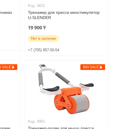
4631
пниках
Тренажер для пресса миостимулятор
U-SLENDER
19 900 ₸
Нет в наличии
+7 (705) 957-50-54
G SALE💣
BIG SALE💣
4901
проем
Тренажер-ролик для мышц пресса